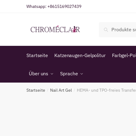
Zur
Zum
Whatsapp:
+8615169027439
Navigation
Inhalt
springen
springen
Suche
Suche
nach:
Startseite
Katzenaugen-Gelpolitur
Farbgel-Pol
Über uns
Sprache
Startseite
Nail Art Gel
HEMA- und TPO-freies Transfer
/
/