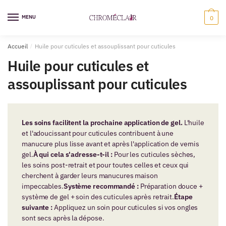
Sauter
Skip
à
to
MENU
0
la
content
navigation
Accueil
/
Huile pour cuticules et assouplissant pour cuticules
Huile pour cuticules et
assouplissant pour cuticules
Les soins facilitent la prochaine application de gel.
L'huile
et l'adoucissant pour cuticules contribuent à une
manucure plus lisse avant et après l'application de vernis
gel.
À qui cela s'adresse-t-il :
Pour les cuticules sèches,
les soins post-retrait et pour toutes celles et ceux qui
cherchent à garder leurs manucures maison
impeccables.
Système recommandé :
Préparation douce +
système de gel + soin des cuticules après retrait.
Étape
suivante :
Appliquez un soin pour cuticules si vos ongles
sont secs après la dépose.