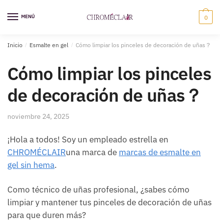
Saltar
Ir
a
al
MENÚ
0
la
contenido
navegación
Inicio
/
Esmalte en gel
/
Cómo limpiar los pinceles de decoración de uñas？
Cómo limpiar los pinceles
de decoración de uñas？
noviembre 24, 2025
¡Hola a todos! Soy un empleado estrella en
CHROMÉCLAIR
una marca de
marcas de esmalte en
gel sin hema
.
Como técnico de uñas profesional, ¿sabes cómo
limpiar y mantener tus pinceles de decoración de uñas
para que duren más?