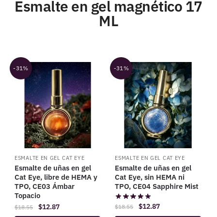
Esmalte en gel magnético 17
ML
-31%
-31%
ESMALTE EN GEL CAT EYE
ESMALTE EN GEL CAT EYE
Esmalte de uñas en gel
Esmalte de uñas en gel
Cat Eye, libre de HEMA y
Cat Eye, sin HEMA ni
TPO, CE03 Ámbar
TPO, CE04 Sapphire Mist
Topacio
$
12.87
$
12.87
$
18.55
$
18.55