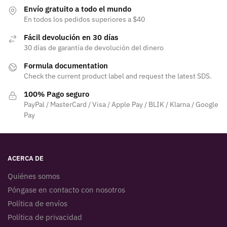
Envío gratuito a todo el mundo
En todos los pedidos superiores a $40
Fácil devolución en 30 días
30 días de garantía de devolución del dinero
Formula documentation
Check the current product label and request the latest SDS.
100% Pago seguro
PayPal / MasterCard / Visa / Apple Pay / BLIK / Klarna / Google
Pay
ACERCA DE
Quiénes somos
Póngase en contacto con nosotros
Política de envíos
Política de privacidad