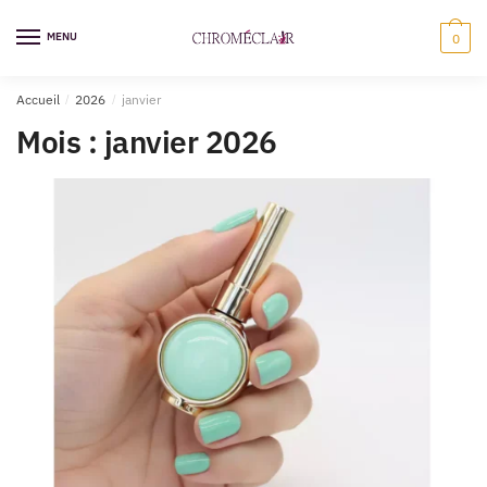
Sauter
Skip
à
to
MENU
0
la
content
navigation
Accueil
/
2026
/
janvier
Mois :
janvier 2026