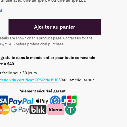
e utilisé avec une lampe UV ou une lampe LED
ot
Ajouter au panier
tails are shown on this product page. Contact us for the
DS/MSDS before professional purchase.
n gratuite dans le monde entier pour toute commande
re à $40
 facile sous 30 jours
cation du certificat CPSR de l'UE
Veuillez cliquer sur
Paiement sécurisé garanti