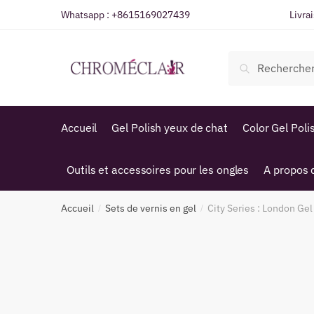
Sauter
Skip
Whatsapp :
+8615169027439
Livra
à
to
la
content
Recherche
navigation
Recherche
de
:
Accueil
Gel Polish yeux de chat
Color Gel Poli
Outils et accessoires pour les ongles
A propos 
Accueil
Sets de vernis en gel
City Series : London Gel
/
/