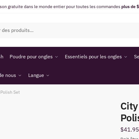
ison gratuite dans le monde entier pour toutes les commandes
plus de 
sh
Poudre pour ongles
Essentiels pour les ongles
Se
de nous
Langue
 Polish Set
City
Poli
$
41.95