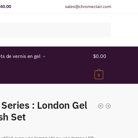
$40.00
sales@chromeclair.com
ts de vernis en gel
$
0.00
0
 Series : London Gel
sh Set