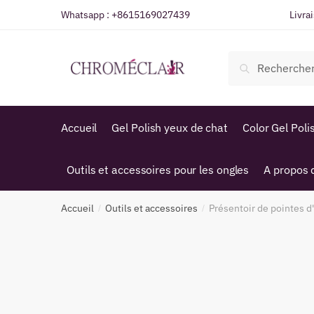
Sauter
Skip
Whatsapp :
+8615169027439
Livra
à
to
la
content
Recherche
navigation
Recherche
de
:
Accueil
Gel Polish yeux de chat
Color Gel Poli
Outils et accessoires pour les ongles
A propos 
Accueil
Outils et accessoires
Présentoir de pointes d
/
/