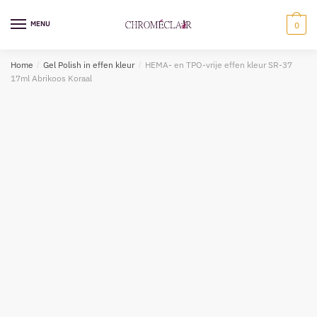
Ga
Overslaan
naar
naar
MENU
0
navigatie
inhoud
Home
/
Gel Polish in effen kleur
/
HEMA- en TPO-vrije effen kleur SR-37
17ml Abrikoos Koraal