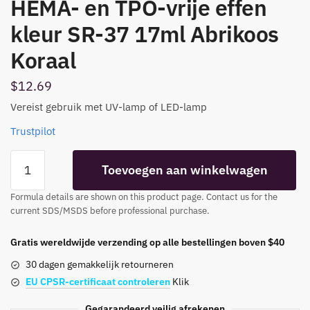
HEMA- en TPO-vrije effen
kleur SR-37 17ml Abrikoos
Koraal
$
12.69
Vereist gebruik met UV-lamp of LED-lamp
Trustpilot
HEMA&TPO
Toevoegen aan winkelwagen
FREE
SOLID
Formula details are shown on this product page. Contact us for the
COLOR
current SDS/MSDS before professional purchase.
SR-
37
Gratis wereldwijde verzending op alle bestellingen boven $40
17ML
30 dagen gemakkelijk retourneren
Apricot
EU CPSR-certificaat controleren
Klik
Coral
aantal
Gegarandeerd veilig afrekenen