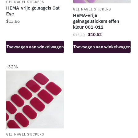
GEL NAGEL STICKERS
HEMA-vrije gelnagels Cat
GEL NAGEL STICKERS
Eye
HEMA-vrije
gelnagelstickers effen
$
13.86
kleur 001-012
Oorspronkelijke
Huidige
$
10.52
$
15.40
prijs
prijs
Toevoegen aan winkelwagen
Toevoegen aan winkelwagen
was:
is:
$15.40.
$10.52.
-32%
GEL NAGEL STICKERS