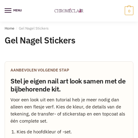
Ga
Overslaan
naar
naar
MENU
0
navigatie
inhoud
Home
/
Gel Nagel Stickers
Gel Nagel Stickers
AANBEVOLEN VOLGENDE STAP
Stel je eigen nail art look samen met de
bijbehorende kit.
Voor een look uit een tutorial heb je meer nodig dan
alleen een flesje verf. Kies de kleur, de details van de
tekening, de transfer- of stickerstap en een topcoat als
één complete set.
Kies de hoofdkleur of -set.