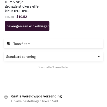
HEMA-vrije
gelnagelstickers effen
kleur 013-018
Oorspronkelijke
Huidige
$
10.52
$
15.40
prijs
prijs
Toevoegen aan winkelwagen
was:
is:
$15.40.
$10.52.
Toon filters
Toont alle 3 resultaten
Gratis wereldwijde verzending
Op alle bestellingen boven $40