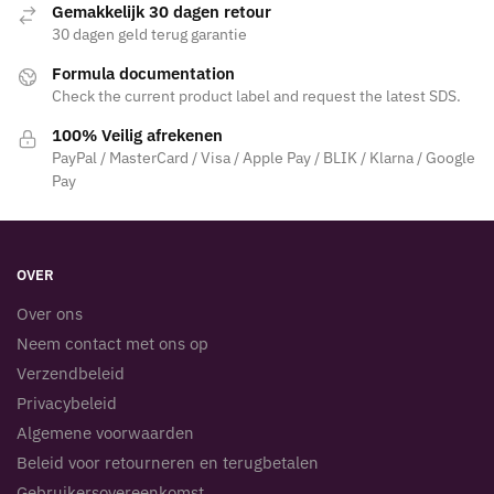
Gemakkelijk 30 dagen retour
30 dagen geld terug garantie
Formula documentation
Check the current product label and request the latest SDS.
100% Veilig afrekenen
PayPal / MasterCard / Visa / Apple Pay / BLIK / Klarna / Google
Pay
OVER
Over ons
Neem contact met ons op
Verzendbeleid
Privacybeleid
Algemene voorwaarden
Beleid voor retourneren en terugbetalen
Gebruikersovereenkomst