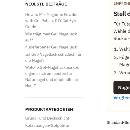
EMPFOHL
NEUESTE BEITRÄGE
Stell
How to Mix Magnetic Powder
with Gel Polish: DIY Cat Eye
Für Tut
Guide
Wähle d
Wie trägt man Gel-Nagellack
Sticker
auf?
nudefarbener Gel-Nagellack
Wähl
Ist Gel-Nagellack schädlich für
Füge 
die Nägel?
Magn
Welche Gel-Nagellackmarken
Versi
eignen sich am besten für
Naturnägel und empfindliche
Haut?
Nagel
Verglei
PRODUKTKATEGORIEN
Grund- und Deckschicht
Katzenaugen-Gelpolitur