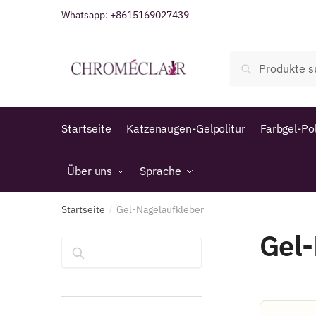
Zur
Zum
Whatsapp:
+8615169027439
Navigation
Inhalt
springen
springen
Suche
Suche
nach:
Startseite
Katzenaugen-Gelpolitur
Farbgel-Pol
Über uns
Sprache
Startseite
Gel-Nagelaufkleber
/
Gel-
Suchen