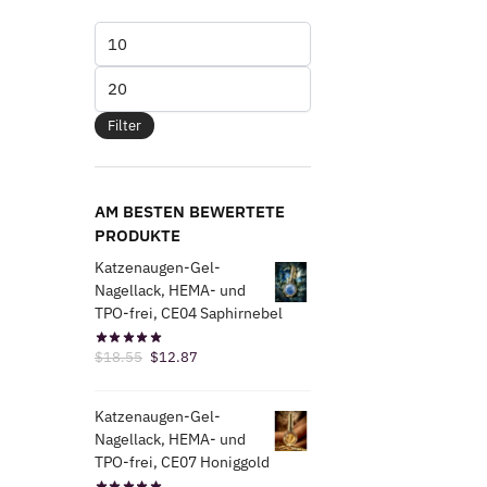
Mindestpreis
Maximaler
Preis
Filter
AM BESTEN BEWERTETE
PRODUKTE
Katzenaugen-Gel-
Nagellack, HEMA- und
TPO-frei, CE04 Saphirnebel
Der
Der
$
18.55
$
12.87
ursprüngliche
aktuelle
Preis
Preis
Katzenaugen-Gel-
war:
ist:
Nagellack, HEMA- und
$18.55.
$12.87.
TPO-frei, CE07 Honiggold