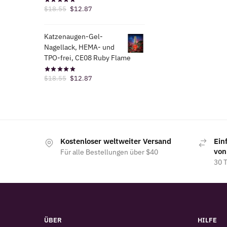
Der
Der
$
18.55
$
12.87
ursprüngliche
aktuelle
Preis
Preis
Katzenaugen-Gel-
war:
ist:
Nagellack, HEMA- und
$18.55.
$12.87.
TPO-frei, CE08 Ruby Flame
Der
Der
$
18.55
$
12.87
ursprüngliche
aktuelle
Preis
Preis
war:
ist:
$18.55.
$12.87.
Kostenloser weltweiter Versand
Ein
von
Für alle Bestellungen über $40
30 
ÜBER
HILFE