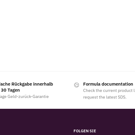
fache Rückgabe innerhalb
Formula documentation
 30 Tagen
Check the current product 
Tage Geld-zurück-Garantie
request the latest SDS.
FOLGEN SIE