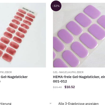
-32%
FKLEBER
GEL-NAGELAUFKLEBER
 Gel-Nagelsticker
HEMA-freie Gel-Nagelsticker, ei
e
001-012
Der
Der
$
10.52
$
15.40
ursprüngliche
aktuelle
Preis
Preis
war:
ist:
Alle 3-Ergebnisse anzeigen