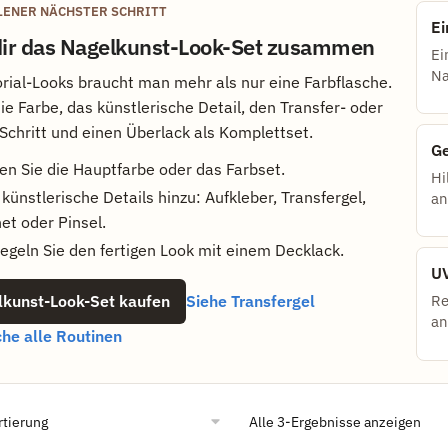
ENER NÄCHSTER SCHRITT
Ei
 dir das Nagelkunst-Look-Set zusammen
Ei
Na
orial-Looks braucht man mehr als nur eine Farbflasche.
ie Farbe, das künstlerische Detail, den Transfer- oder
-Schritt und einen Überlack als Komplettset.
Ge
en Sie die Hauptfarbe oder das Farbset.
Hi
künstlerische Details hinzu: Aufkleber, Transfergel,
an
et oder Pinsel.
egeln Sie den fertigen Look mit einem Decklack.
UV
kunst-Look-Set kaufen
Siehe Transfergel
Re
an
che alle Routinen
Alle 3-Ergebnisse anzeigen