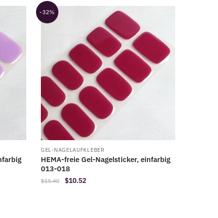
-32%
GEL-NAGELAUFKLEBER
nfarbig
HEMA-freie Gel-Nagelsticker, einfarbig
013-018
Der
Der
$
10.52
$
15.40
ursprüngliche
aktuelle
Preis
Preis
war:
ist: