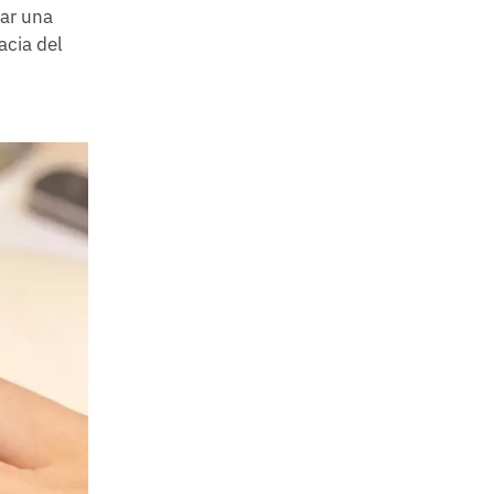
dar una
acia del