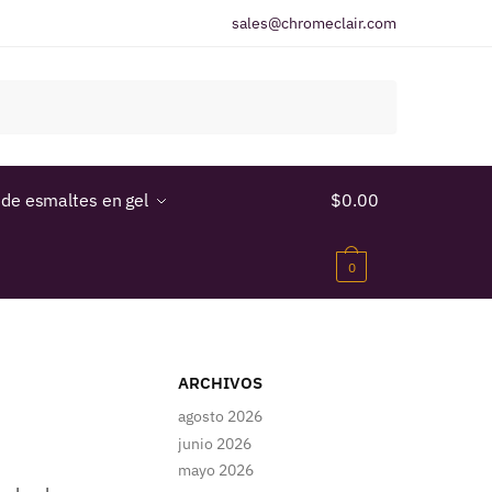
sales@chromeclair.com
 de esmaltes en gel
$
0.00
0
ARCHIVOS
agosto 2026
junio 2026
mayo 2026