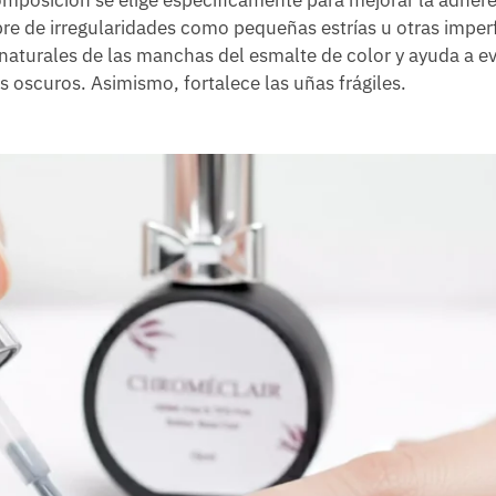
omposición se elige específicamente para mejorar la adhere
 libre de irregularidades como pequeñas estrías u otras impe
naturales de las manchas del esmalte de color y ayuda a evi
 oscuros. Asimismo, fortalece las uñas frágiles.