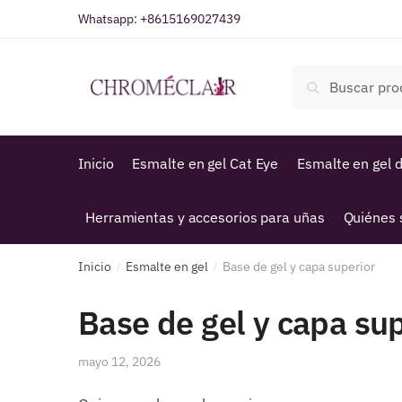
Saltar
Ir
Whatsapp:
+8615169027439
a
al
la
contenido
Buscar
navegación
Buscar
por:
Inicio
Esmalte en gel Cat Eye
Esmalte en gel d
Herramientas y accesorios para uñas
Quiénes
Inicio
Esmalte en gel
Base de gel y capa superior
/
/
Base de gel y capa sup
mayo 12, 2026