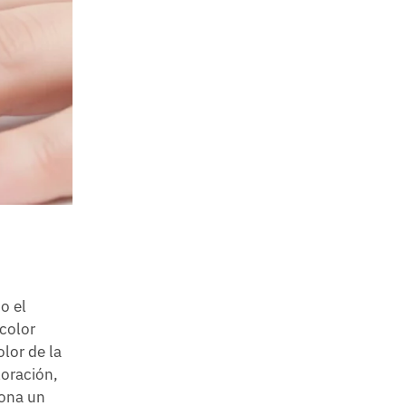
o el
 color
lor de la
loración,
iona un