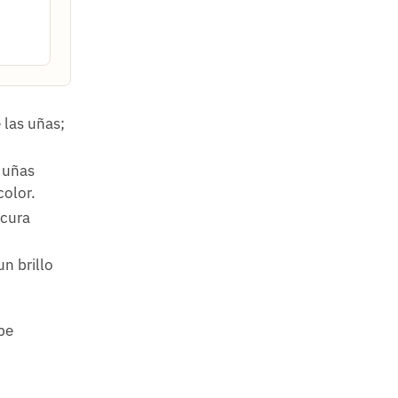
 las uñas;
s uñas
color.
 cura
un brillo
be