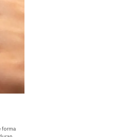
e forma
 duran