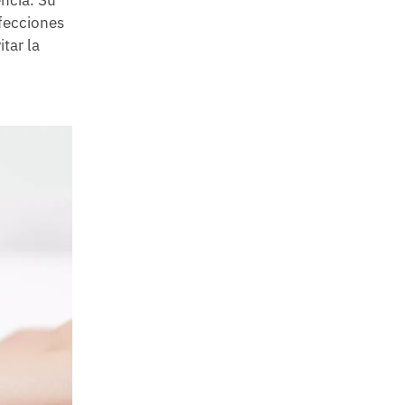
ncia. Su
rfecciones
tar la