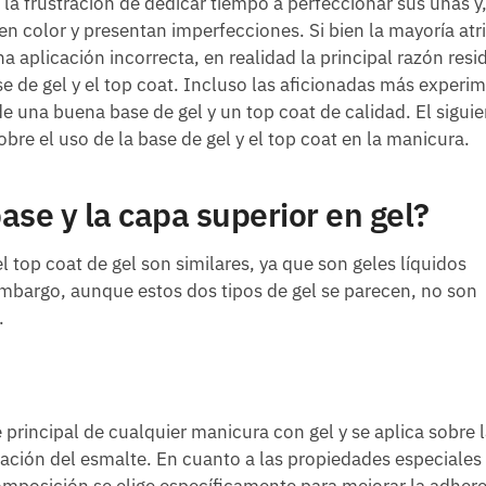
a frustración de dedicar tiempo a perfeccionar sus uñas y,
en color y presentan imperfecciones. Si bien la mayoría atr
a aplicación incorrecta, en realidad la principal razón resi
 de gel y el top coat. Incluso las aficionadas más experi
e una buena base de gel y un top coat de calidad. El siguie
bre el uso de la base de gel y el top coat en la manicura.
se y la capa superior en gel?
el top coat de gel son similares, ya que son geles líquidos
embargo, aunque estos dos tipos de gel se parecen, no son
.
principal de cualquier manicura con gel y se aplica sobre 
icación del esmalte. En cuanto a las propiedades especiales