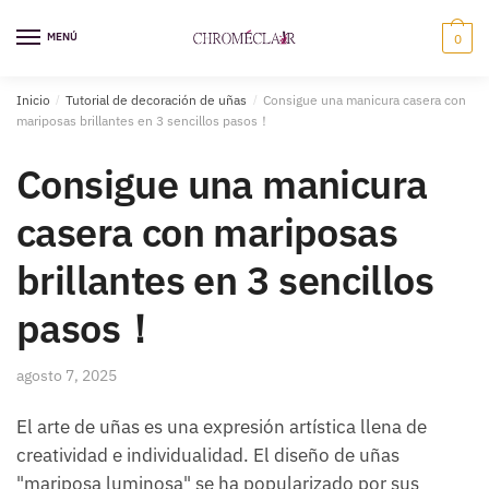
Saltar
Ir
a
al
MENÚ
0
la
contenido
navegación
Inicio
/
Tutorial de decoración de uñas
/
Consigue una manicura casera con
mariposas brillantes en 3 sencillos pasos！
Consigue una manicura
casera con mariposas
brillantes en 3 sencillos
pasos！
agosto 7, 2025
El arte de uñas es una expresión artística llena de
creatividad e individualidad. El diseño de uñas
"mariposa luminosa" se ha popularizado por sus