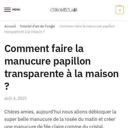
Sauter
Skip
à
to
MENU
0
la
content
navigation
Accueil
/
Tutoriel d'art de l'ongle
/
Comment faire la manucure papillon
transparente à la maison ?
Comment faire la
manucure papillon
transparente à la maison
?
août 4, 2025
Chères amies, aujourd'hui nous allons débloquer la
super belle manucure de la rosée du matin et créer
une manucure de fée claire comme du cristal.