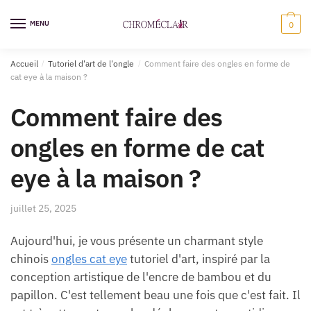
Sauter
Skip
à
to
MENU
0
la
content
navigation
Accueil
/
Tutoriel d'art de l'ongle
/
Comment faire des ongles en forme de
cat eye à la maison ?
Comment faire des
ongles en forme de cat
eye à la maison ?
juillet 25, 2025
Aujourd'hui, je vous présente un charmant style
chinois
ongles cat eye
tutoriel d'art, inspiré par la
conception artistique de l'encre de bambou et du
papillon. C'est tellement beau une fois que c'est fait. Il