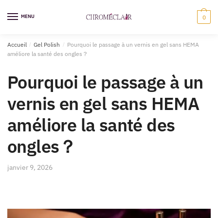
Sauter
Skip
à
to
MENU
0
la
content
navigation
Accueil
/
Gel Polish
/
Pourquoi le passage à un vernis en gel sans HEMA
améliore la santé des ongles？
Pourquoi le passage à un
vernis en gel sans HEMA
améliore la santé des
ongles？
janvier 9, 2026