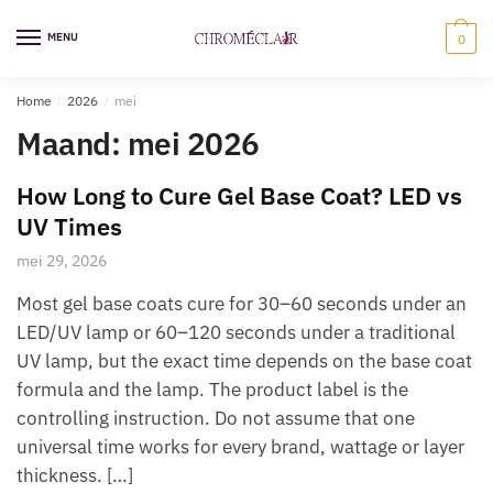
Ga
Overslaan
naar
naar
MENU
0
navigatie
inhoud
Home
/
2026
/
mei
Maand:
mei 2026
How Long to Cure Gel Base Coat? LED vs
UV Times
mei 29, 2026
Most gel base coats cure for 30–60 seconds under an
LED/UV lamp or 60–120 seconds under a traditional
UV lamp, but the exact time depends on the base coat
formula and the lamp. The product label is the
controlling instruction. Do not assume that one
universal time works for every brand, wattage or layer
thickness. […]