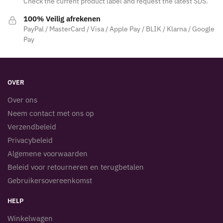
Check the current product label and request the latest SDS.
100% Veilig afrekenen
PayPal / MasterCard / Visa / Apple Pay / BLIK / Klarna / Google
Pay
OVER
Over ons
Neem contact met ons op
Verzendbeleid
Privacybeleid
Algemene voorwaarden
Beleid voor retourneren en terugbetalen
Gebruikersovereenkomst
HELP
Winkelwagen