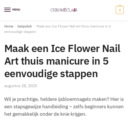
Ga
Overslaan
naar
naar
MENU
0
navigatie
inhoud
Home
/
Gelpolish
/
Maak een Ice Flower Nail Art thuis manicure in 5
eenvoudige stappen
Maak een Ice Flower Nail
Art thuis manicure in 5
eenvoudige stappen
augustus 28, 2025
Wil je prachtige, heldere ijsbloemnagels maken? Hier is
een stapsgewijze handleiding – zelfs beginners kunnen
het gemakkelijk onder de knie krijgen.