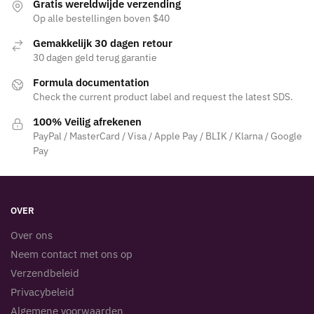
Gratis wereldwijde verzending
Op alle bestellingen boven $40
Gemakkelijk 30 dagen retour
30 dagen geld terug garantie
Formula documentation
Check the current product label and request the latest SDS.
100% Veilig afrekenen
PayPal / MasterCard / Visa / Apple Pay / BLIK / Klarna / Google
Pay
OVER
Over ons
Neem contact met ons op
Verzendbeleid
Privacybeleid
Algemene voorwaarden