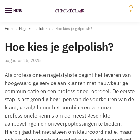
Ga
Overslaan
naar
naar
MENU
0
navigatie
inhoud
Home
/
Nagelkunst tutorial
/
Hoe kies je gelpolish?
Hoe kies je gelpolish?
augustus 15, 2025
Als professionele nagelstyliste begint het leveren van
hoogwaardige service aan klanten met nauwkeurige
communicatie en een professioneel oordeel. De eerste
stap is het grondig begrijpen van de voorkeuren van de
klant, gevolgd door het combineren van onze
professionele kennis om de meest geschikte
aanbevelingen en ontwerpoplossingen te bieden.
Hierbij gaat het niet alleen om kleurcoördinatie, maar