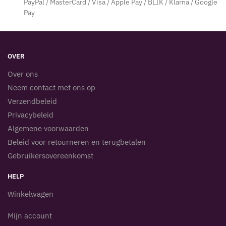
PayPal / MasterCard / Visa / Apple Pay / BLIK / Klarna / Google
Pay
OVER
Over ons
Neem contact met ons op
Verzendbeleid
Privacybeleid
Algemene voorwaarden
Beleid voor retourneren en terugbetalen
Gebruikersovereenkomst
HELP
Winkelwagen
Mijn account