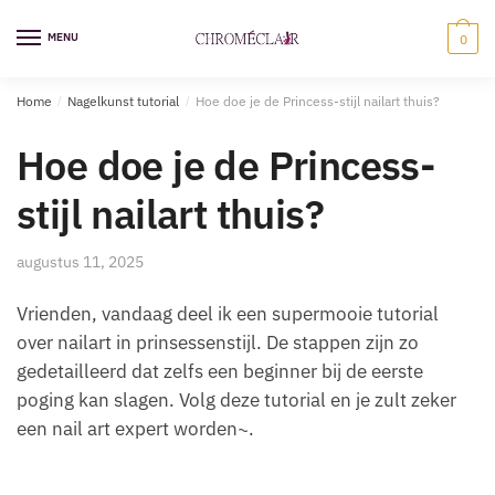
Ga
Overslaan
naar
naar
MENU
0
navigatie
inhoud
Home
/
Nagelkunst tutorial
/
Hoe doe je de Princess-stijl nailart thuis?
Hoe doe je de Princess-
stijl nailart thuis?
augustus 11, 2025
Vrienden, vandaag deel ik een supermooie tutorial
over nailart in prinsessenstijl. De stappen zijn zo
gedetailleerd dat zelfs een beginner bij de eerste
poging kan slagen. Volg deze tutorial en je zult zeker
een nail art expert worden~.