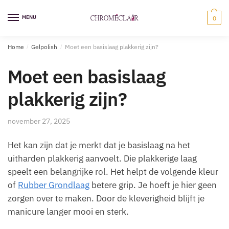
Ga
Overslaan
naar
naar
MENU
0
navigatie
inhoud
Home
/
Gelpolish
/
Moet een basislaag plakkerig zijn?
Moet een basislaag
plakkerig zijn?
november 27, 2025
Het kan zijn dat je merkt dat je basislaag na het
uitharden plakkerig aanvoelt. Die plakkerige laag
speelt een belangrijke rol. Het helpt de volgende kleur
of
Rubber Grondlaag
betere grip. Je hoeft je hier geen
zorgen over te maken. Door de kleverigheid blijft je
manicure langer mooi en sterk.