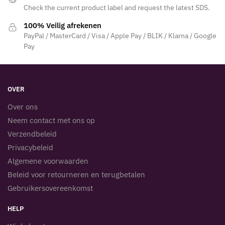
Check the current product label and request the latest SDS.
100% Veilig afrekenen
PayPal / MasterCard / Visa / Apple Pay / BLIK / Klarna / Google
Pay
OVER
Over ons
Neem contact met ons op
Verzendbeleid
Privacybeleid
Algemene voorwaarden
Beleid voor retourneren en terugbetalen
Gebruikersovereenkomst
HELP