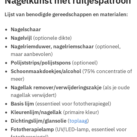
Nagelkunst met ruitjespatroon
Lijst van benodigde gereedschappen en materialen:
Nagelschaar
Nagelvijl
(optionele dikte)
Nagelriemduwer, nagelriemschaar
(optioneel,
maar aanbevolen)
Polijststrips/polijstspons
(optioneel)
Schoonmaakdoekjes/alcohol
(75% concentratie of
meer)
Nagellak remover/verwijderingszakje
(als je oude
nagellak verwijdert)
Basis lijm
(essentieel voor fototherapiegel)
Kleurenlijm/nagellak
(primaire kleur)
Dichtingslijm/glansolie
(
toplaag
)
Fototherapielamp
(UV/LED-lamp, essentieel voor