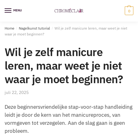
Ga
Overslaan
naar
naar
MENU
0
navigatie
inhoud
Home
/
Nagelkunst tutorial
/
Wil je zelf manicure leren, maar weet je niet
waar je moet beginnen?
Wil je zelf manicure
leren, maar weet je niet
waar je moet beginnen?
juli 22, 2025
Deze beginnersvriendelijke stap-voor-stap handleiding
leidt je door de kern van het manicureproces, van
vormgeven tot verzegelen. Aan de slag gaan is geen
probleem.