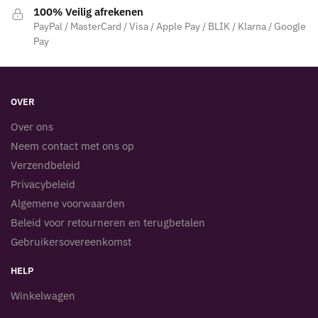
100% Veilig afrekenen
PayPal / MasterCard / Visa / Apple Pay / BLIK / Klarna / Google
Pay
OVER
Over ons
Neem contact met ons op
Verzendbeleid
Privacybeleid
Algemene voorwaarden
Beleid voor retourneren en terugbetalen
Gebruikersovereenkomst
HELP
Winkelwagen