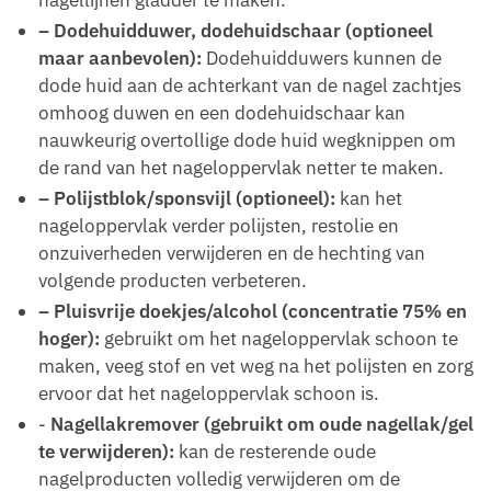
nagellijnen gladder te maken.
– Dodehuidduwer, dodehuidschaar (optioneel
maar aanbevolen):
Dodehuidduwers kunnen de
dode huid aan de achterkant van de nagel zachtjes
omhoog duwen en een dodehuidschaar kan
nauwkeurig overtollige dode huid wegknippen om
de rand van het nageloppervlak netter te maken.
– Polijstblok/sponsvijl (optioneel):
kan het
nageloppervlak verder polijsten, restolie en
onzuiverheden verwijderen en de hechting van
volgende producten verbeteren.
– Pluisvrije doekjes/alcohol (concentratie 75% en
hoger):
gebruikt om het nageloppervlak schoon te
maken, veeg stof en vet weg na het polijsten en zorg
ervoor dat het nageloppervlak schoon is.
-
Nagellakremover (gebruikt om oude nagellak/gel
te verwijderen):
kan de resterende oude
nagelproducten volledig verwijderen om de