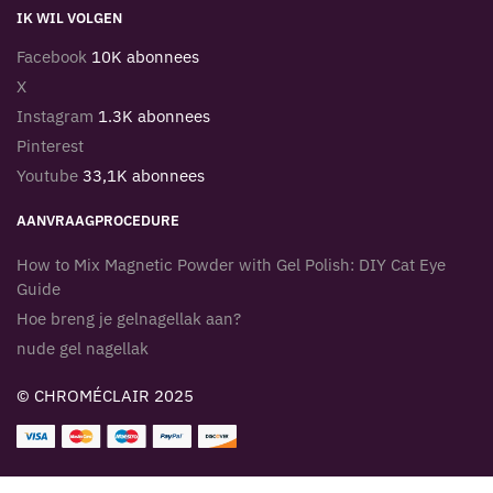
IK WIL VOLGEN
Facebook
10K abonnees
X
Instagram
1.3K abonnees
Pinterest
Youtube
33,1K abonnees
AANVRAAGPROCEDURE
How to Mix Magnetic Powder with Gel Polish: DIY Cat Eye
Guide
Hoe breng je gelnagellak aan?
nude gel nagellak
© CHROMÉCLAIR 2025