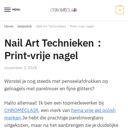
Ga
Overslaan
naar
naar
MENU
0
navigatie
inhoud
Home
/
Gelpolish
/
Nail Art Technieken：Print-vrije nagel
Nail Art Technieken：
Print-vrije nagel
november 3, 2025
Worstel je nog steeds met penseelafdrukken op
gelnagels met parelmoer en fijne glitters?
Hallo allemaal! Ik ben een topmedewerker bij
CHROMÉCLAIR
, een merk van
hema vrije gel polish
merken
.Je hebt die prachtige parelmoerglans
uitgekozen, maar na het aanbrengen zie je duidelijke