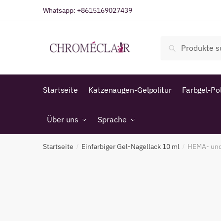
Zur
Zum
Whatsapp:
+8615169027439
Navigation
Inhalt
springen
springen
Suche
Suche
nach:
Startseite
Katzenaugen-Gelpolitur
Farbgel-Pol
Über uns
Sprache
Startseite
Einfarbiger Gel-Nagellack 10 ml
HEMA- und 
/
/