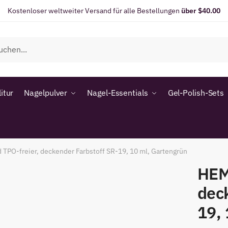
Kostenloser weltweiter Versand für alle Bestellungen
über $40.00
itur
Nagelpulver
Nagel-Essentials
Gel-Polish-Sets
TPO-freier, deckender Farbstoff SR-19, 10 ml, Gartengrün
HEM
dec
19,