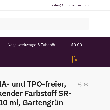
sales@chromeclair.com
Nagelwerkzeuge & Zubehör
$
0.00
0
A- und TPO-freier,
kender Farbstoff SR-
 10 ml, Gartengrün