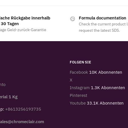
fache Rückgabe innerhalb
Formula documentation
 30 Tagen
Check the current product 
Tage Geld-zurück-Garantie
request the latest SDS.
FOLGEN SIE
Facebook
10K Abonnenten
X
nto
Instagram
1.3K Abonnenten
Pinterest
rial 1 Kg
Youtube
33.1K Abonnenten
pp:
+8613256193735
sales@chromeclair.com