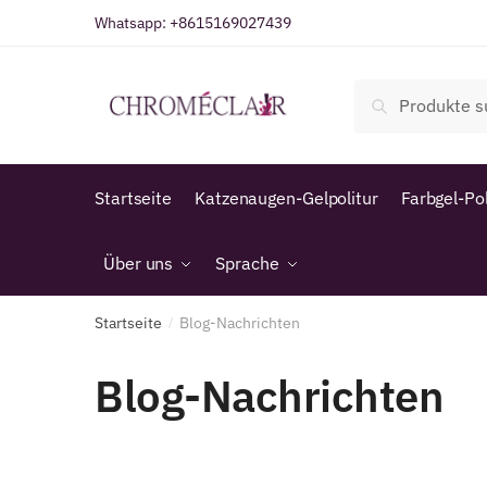
Zur
Zum
Whatsapp:
+8615169027439
Navigation
Inhalt
springen
springen
Suche
Suche
nach:
Startseite
Katzenaugen-Gelpolitur
Farbgel-Pol
Über uns
Sprache
Startseite
Blog-Nachrichten
/
Blog-Nachrichten