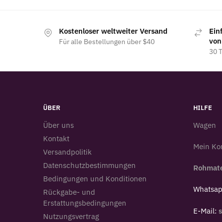
Kostenloser weltweiter Versand
Ein
von
Für alle Bestellungen über $40
30 
ÜBER
HILFE
Über uns
Wagen
Kontakt
Mein Ko
Versandpolitik
Datenschutzbestimmungen
Rohmate
Bedingungen und Konditionen
Whatsa
Rückgabe- und
Erstattungsbedingungen
E-Mail:
Nutzungsvertrag