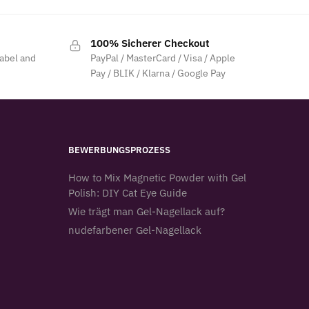
100% Sicherer Checkout
label and
PayPal / MasterCard / Visa / Apple
Pay / BLIK / Klarna / Google Pay
BEWERBUNGSPROZESS
How to Mix Magnetic Powder with Gel
Polish: DIY Cat Eye Guide
Wie trägt man Gel-Nagellack auf?
nudefarbener Gel-Nagellack