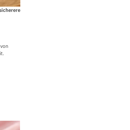
sicherere
 von
t.