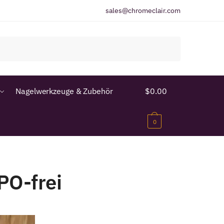
sales@chromeclair.com
Nagelwerkzeuge & Zubehör
$
0.00
0
PO-frei