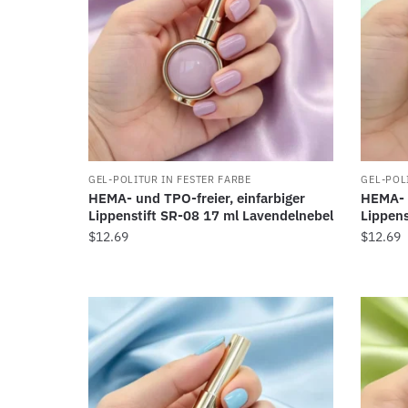
GEL-POLITUR IN FESTER FARBE
GEL-POL
HEMA- und TPO-freier, einfarbiger
HEMA- u
Lippenstift SR-08 17 ml Lavendelnebel
Lippens
$
12.69
$
12.69