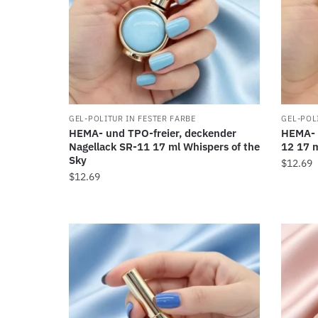
GEL-POLITUR IN FESTER FARBE
GEL-POL
HEMA- und TPO-freier, deckender
HEMA- u
Nagellack SR-11 17 ml Whispers of the
12 17 
Sky
$
12.69
$
12.69