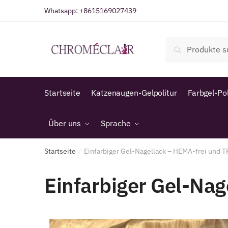
Whatsapp:
+8615169027439
Suche
Startseite
Katzenaugen-Gelpolitur
Farbgel-Pol
Über uns
Sprache
Startseite
Einfarbiger Gel-Nagellack – HEMA-frei und T
/
Einfarbiger Gel-Nag