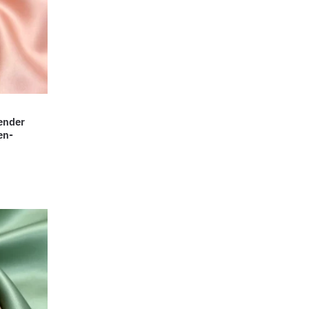
ender
en-