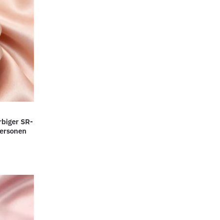
rbiger SR-
Personen