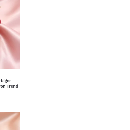
rbiger
ron Trend