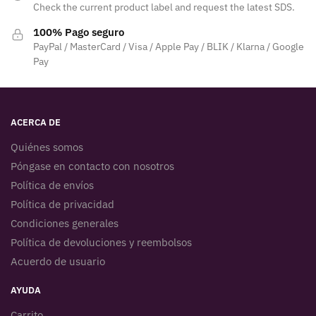
Check the current product label and request the latest SDS.
100% Pago seguro
PayPal / MasterCard / Visa / Apple Pay / BLIK / Klarna / Google
Pay
ACERCA DE
Quiénes somos
Póngase en contacto con nosotros
Política de envíos
Política de privacidad
Condiciones generales
Política de devoluciones y reembolsos
Acuerdo de usuario
AYUDA
Carrito