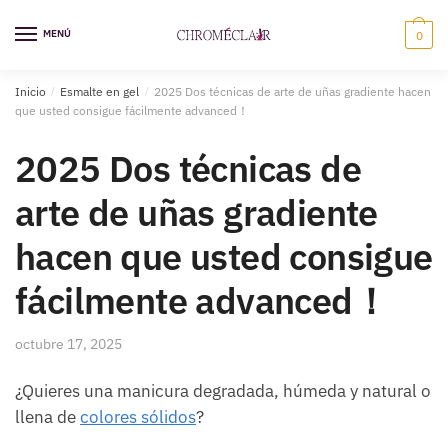
Saltar
Ir
a
al
MENÚ
0
la
contenido
navegación
Inicio
/
Esmalte en gel
/
2025 Dos técnicas de arte de uñas gradiente hacen
que usted consigue fácilmente advanced！
2025 Dos técnicas de
arte de uñas gradiente
hacen que usted consigue
fácilmente advanced！
octubre 17, 2025
¿Quieres una manicura degradada, húmeda y natural o
llena de
colores sólidos
?