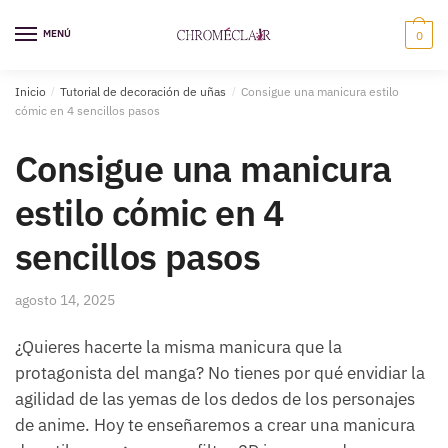
Saltar
Ir
a
al
MENÚ
0
la
contenido
navegación
Inicio
/
Tutorial de decoración de uñas
/
Consigue una manicura estilo
cómic en 4 sencillos pasos
Consigue una manicura
estilo cómic en 4
sencillos pasos
agosto 14, 2025
¿Quieres hacerte la misma manicura que la
protagonista del manga? No tienes por qué envidiar la
agilidad de las yemas de los dedos de los personajes
de anime. Hoy te enseñaremos a crear una manicura