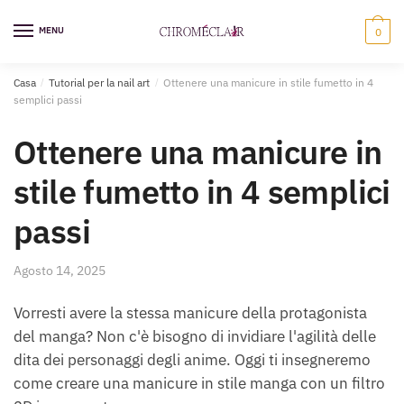
Vai
Vai
alla
al
MENU
0
navigazione
contenuto
Casa
/
Tutorial per la nail art
/
Ottenere una manicure in stile fumetto in 4
semplici passi
Ottenere una manicure in
stile fumetto in 4 semplici
passi
Agosto 14, 2025
Vorresti avere la stessa manicure della protagonista
del manga? Non c'è bisogno di invidiare l'agilità delle
dita dei personaggi degli anime. Oggi ti insegneremo
come creare una manicure in stile manga con un filtro