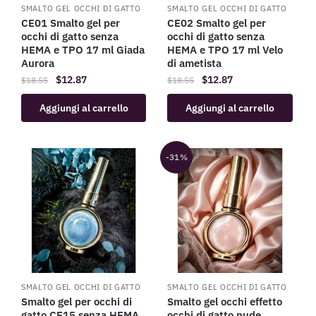
SMALTO GEL OCCHI DI GATTO
SMALTO GEL OCCHI DI GATTO
CE01 Smalto gel per
CE02 Smalto gel per
occhi di gatto senza
occhi di gatto senza
HEMA e TPO 17 ml Giada
HEMA e TPO 17 ml Velo
Aurora
di ametista
$
12.87
$
12.87
$
18.55
$
18.55
Aggiungi al carrello
Aggiungi al carrello
-31%
SMALTO GEL OCCHI DI GATTO
SMALTO GEL OCCHI DI GATTO
Smalto gel per occhi di
Smalto gel occhi effetto
gatto CE15 senza HEMA
occhi di gatto nude,