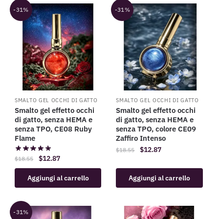
-31%
-31%
SMALTO GEL OCCHI DI GATTO
SMALTO GEL OCCHI DI GATTO
Smalto gel effetto occhi
Smalto gel effetto occhi
di gatto, senza HEMA e
di gatto, senza HEMA e
senza TPO, CE08 Ruby
senza TPO, colore CE09
Flame
Zaffiro Intenso
$
12.87
$
18.55
$
12.87
$
18.55
Aggiungi al carrello
Aggiungi al carrello
-31%