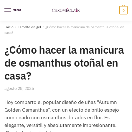
Saltar
Ir
a
al
MENÚ
0
la
contenido
navegación
Inicio
/
Esmalte en gel
/
¿Cómo hacer la manicura de osmanthus otoñal en
casa?
¿Cómo hacer la manicura
de osmanthus otoñal en
casa?
agosto 28, 2025
Hoy comparto el popular diseño de uñas "Autumn
Golden Osmanthus", con un efecto de brillo espejo
combinado con osmanthus dorados en flor. Es
elegante, versátil y absolutamente impresionante.