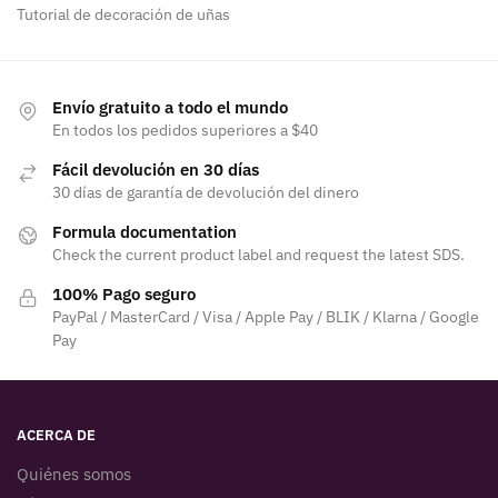
Tutorial de decoración de uñas
Envío gratuito a todo el mundo
En todos los pedidos superiores a $40
Fácil devolución en 30 días
30 días de garantía de devolución del dinero
Formula documentation
Check the current product label and request the latest SDS.
100% Pago seguro
PayPal / MasterCard / Visa / Apple Pay / BLIK / Klarna / Google
Pay
ACERCA DE
Quiénes somos