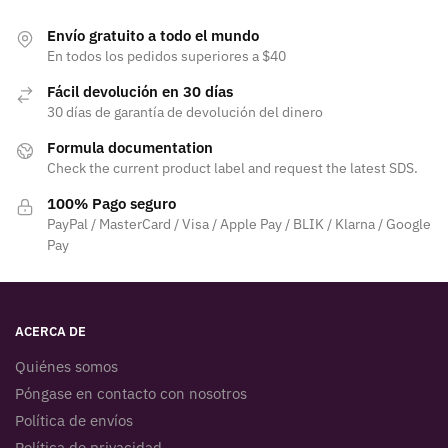
Envío gratuito a todo el mundo
En todos los pedidos superiores a $40
Fácil devolución en 30 días
30 días de garantía de devolución del dinero
Formula documentation
Check the current product label and request the latest SDS.
100% Pago seguro
PayPal / MasterCard / Visa / Apple Pay / BLIK / Klarna / Google
Pay
ACERCA DE
Quiénes somos
Póngase en contacto con nosotros
Política de envíos
Política de privacidad