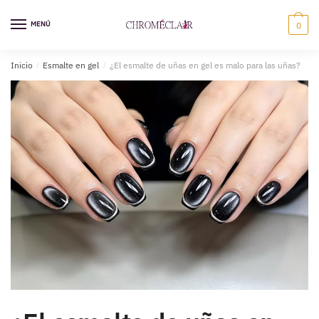
Saltar
Ir
a
al
MENÚ
0
la
contenido
navegación
Inicio
/
Esmalte en gel
/
¿El esmalte de uñas en gel es malo para las uñas?