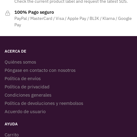
Check the current product label and request the latest SDS.
100% Pago seguro
PayPal / MasterCard / Visa / Apple Pay / BLIK / Klarna / Google
Pay
ACERCA DE
Quiénes somos
Póngase en contacto con nosotros
Política de envíos
Política de privacidad
Condiciones generales
Política de devoluciones y reembolsos
Acuerdo de usuario
AYUDA
Carrito