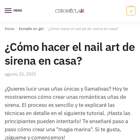
Saltar
Ir
a
al
MENÚ
0
la
contenido
navegación
Inicio
/
Esmalte en gel
/
¿Cómo hacer el nail art de sirena en casa?
¿Cómo hacer el nail art de
sirena en casa?
agosto 25, 2025
¿Quieres lucir unas uñas únicas y llamativas? Hoy te
mostraremos cómo crear unas románticas uñas de
sirena. El proceso es sencillo y te explicaré las
técnicas en detalle en el siguiente tutorial. ¡Hasta las
principiantes pueden intentarlo! Te enseñaré paso a
paso cómo crear una "magia marina". Si te gusta,
¡sígueme y comencemos!