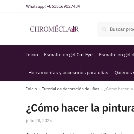
Saltar
Ir
Whatsapp:
+8615169027439
a
al
la
contenido
Buscar
navegación
Buscar
por:
Inicio
Esmalte en gel Cat Eye
Esmalte en gel d
Herramientas y accesorios para uñas
Quiénes
Inicio
Tutorial de decoración de uñas
¿Cómo hacer la p
/
/
¿Cómo hacer la pintura
julio 28, 2025