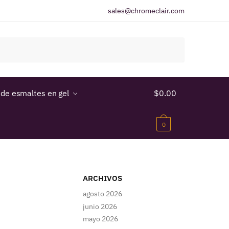
sales@chromeclair.com
 de esmaltes en gel
$
0.00
0
ARCHIVOS
agosto 2026
junio 2026
mayo 2026