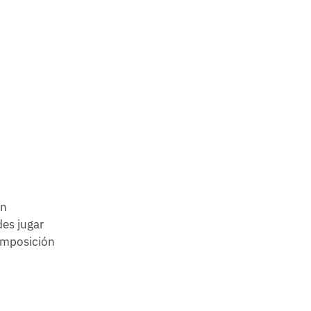
ón
des jugar
composición