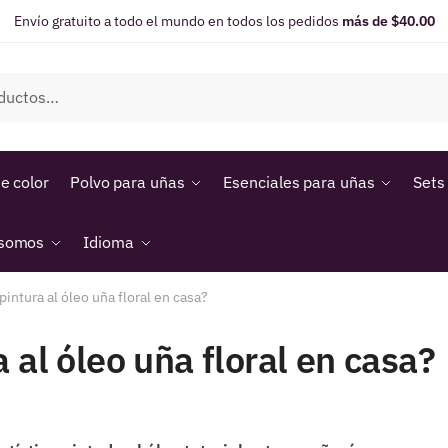
Envío gratuito a todo el mundo en todos los pedidos
más de $40.00
e color
Polvo para uñas
Esenciales para uñas
Sets
 somos
Idioma
intura al óleo uña floral en casa?
 al óleo uña floral en casa?