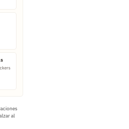
as
ckers
raciones
alzar al