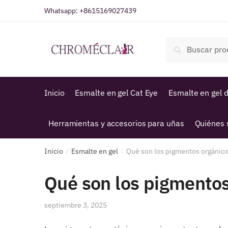
Saltar
Ir
Whatsapp:
+8615169027439
a
al
la
contenido
Buscar
navegación
Buscar
por:
Inicio
Esmalte en gel Cat Eye
Esmalte en gel d
Herramientas y accesorios para uñas
Quiénes
Inicio
Esmalte en gel
Qué son los pigmentos orgáni
/
/
Qué son los pigmento
septiembre 3, 2025