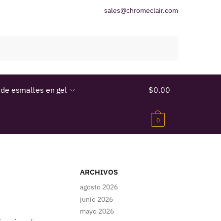
sales@chromeclair.com
 de esmaltes en gel
$
0.00
0
ARCHIVOS
agosto 2026
junio 2026
mayo 2026