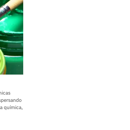
nicas
ispersando
ra química,