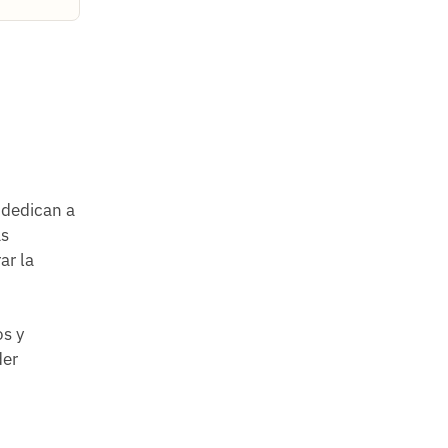
 dedican a
as
ar la
os y
der