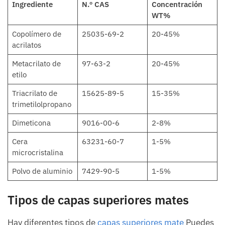
Ingrediente
N.º CAS
Concentración
WT%
Copolímero de
25035-69-2
20-45%
acrilatos
Metacrilato de
97-63-2
20-45%
etilo
Triacrilato de
15625-89-5
15-35%
trimetilolpropano
Dimeticona
9016-00-6
2-8%
Cera
63231-60-7
1-5%
microcristalina
Polvo de aluminio
7429-90-5
1-5%
Tipos de capas superiores mates
Hay diferentes tipos de
capas superiores mate
Puedes