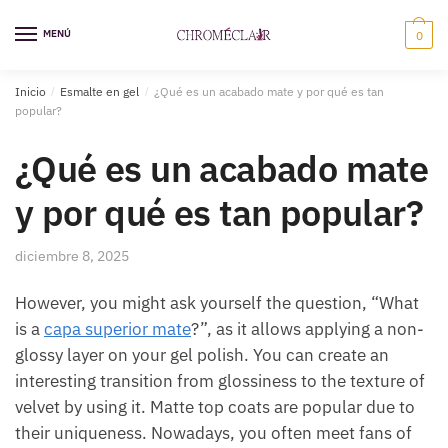
Saltar
Ir
a
al
MENÚ
0
la
contenido
navegación
Inicio
/
Esmalte en gel
/
¿Qué es un acabado mate y por qué es tan
popular?
¿Qué es un acabado mate
y por qué es tan popular?
diciembre 8, 2025
However, you might ask yourself the question, “What
is a
capa superior mate
?”, as it allows applying a non-
glossy layer on your gel polish. You can create an
interesting transition from glossiness to the texture of
velvet by using it. Matte top coats are popular due to
their uniqueness. Nowadays, you often meet fans of