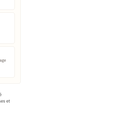
lage
é
ses et