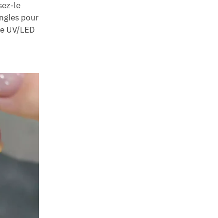
sez-le
ongles pour
mpe UV/LED