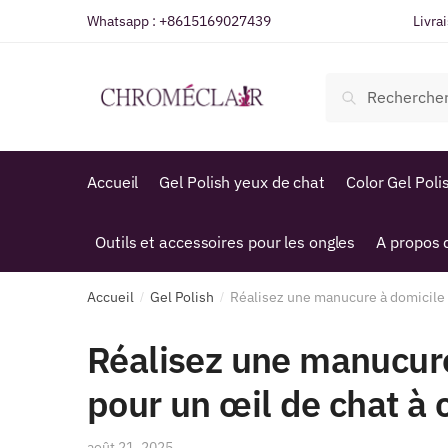
Sauter
Skip
Whatsapp :
+8615169027439
Livra
à
to
la
content
Recherche
navigation
Recherche
de
:
Accueil
Gel Polish yeux de chat
Color Gel Poli
Outils et accessoires pour les ongles
A propos 
Accueil
Gel Polish
Réalisez une manucure à domicile 
/
/
Réalisez une manucure
pour un œil de chat à
août 21, 2025