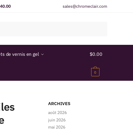
$40.00
sales@chromeclair.com
ts de vernis en gel
$
0.00
0
iles
ARCHIVES
août 2026
e
juin 2026
mai 2026