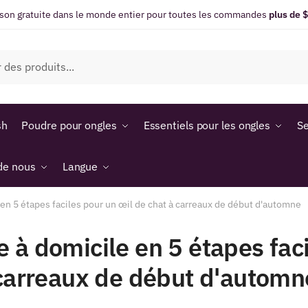
ison gratuite dans le monde entier pour toutes les commandes
plus de 
sh
Poudre pour ongles
Essentiels pour les ongles
Se
de nous
Langue
en 5 étapes faciles pour un œil de chat à carreaux de début d'automne
 à domicile en 5 étapes fac
 carreaux de début d'automn