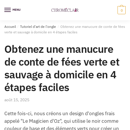
Sauter
Skip
à
to
MENU
0
la
content
navigation
Accueil
/
Tutoriel d'art de l'ongle
/
Obtenez une manucure de conte de fées
verte et sauvage à domicile en 4 étapes faciles
Obtenez une manucure
de conte de fées verte et
sauvage à domicile en 4
étapes faciles
août 15, 2025
Cette fois-ci, nous créons un design d'ongles frais
appelé "Le Magicien d'Oz", qui utilise le noir comme
couleur de base et des éléments verts pour créer un