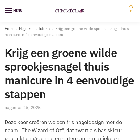
Ga
Overslaan
naar
naar
MENU
0
navigatie
inhoud
Home
/
Nagelkunst tutorial
/
Krijg een groene wilde sprookjesnagel thuis
manicure in 4 eenvoudige stappen
Krijg een groene wilde
sprookjesnagel thuis
manicure in 4 eenvoudige
stappen
augustus 15, 2025
Deze keer creëren we een fris nageldesign met de
naam "The Wizard of Oz", dat zwart als basiskleur
gebruikt en groene elementen om een unieke en