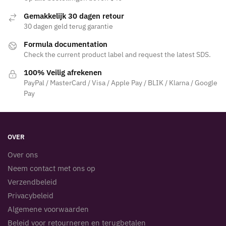
Gemakkelijk 30 dagen retour
30 dagen geld terug garantie
Formula documentation
Check the current product label and request the latest SDS.
100% Veilig afrekenen
PayPal / MasterCard / Visa / Apple Pay / BLIK / Klarna / Google
Pay
OVER
Over ons
Neem contact met ons op
Verzendbeleid
Privacybeleid
Algemene voorwaarden
Beleid voor retourneren en terugbetalen