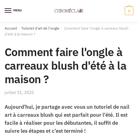
Sauter
Skip
à
to
MENU
0
la
content
navigation
Accueil
/
Tutoriel d'art de l'ongle
/
Comment faire l'ongle à carreaux blush
d'été à la maison ?
Comment faire l'ongle à
carreaux blush d'été à la
maison ?
juillet 31, 2025
Aujourd'hui, je partage avec vous un tutoriel de nail
art à carreaux blush qui est parfait pour l'été. Il est
facile à réaliser pour les débutantes, il suffit de
suivre les étapes et c'est terminé !