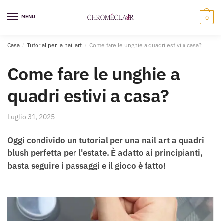
Vai
Vai
alla
al
MENU
0
navigazione
contenuto
Casa
/
Tutorial per la nail art
/
Come fare le unghie a quadri estivi a casa?
Come fare le unghie a
quadri estivi a casa?
Luglio 31, 2025
Oggi condivido un tutorial per una nail art a quadri
blush perfetta per l'estate. È adatto ai principianti,
basta seguire i passaggi e il gioco è fatto!