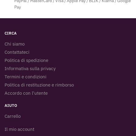
PayPal / MasterCard / Visa / Apple Pay / BLIK / Klarna / Google
Pay
CIRCA
Chi siamo
Contattateci
Politica di spedizione
Informativa sulla privacy
Termini e condizioni
Politica di restituzione e rimborso
Accordo con l'utente
AIUTO
Carrello
Il mio account