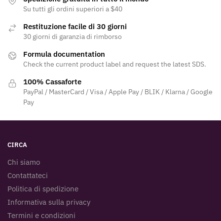
Su tutti gli ordini superiori a $40
Restituzione facile di 30 giorni
30 giorni di garanzia di rimborso
Formula documentation
Check the current product label and request the latest SDS.
100% Cassaforte
PayPal / MasterCard / Visa / Apple Pay / BLIK / Klarna / Google
Pay
CIRCA
Chi siamo
Contattateci
Politica di spedizione
Informativa sulla privacy
Termini e condizioni