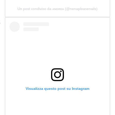
Un post condiviso da ᴀɴᴅʀᴇᴀ (@nenapleasenails)
Visualizza questo post su Instagram