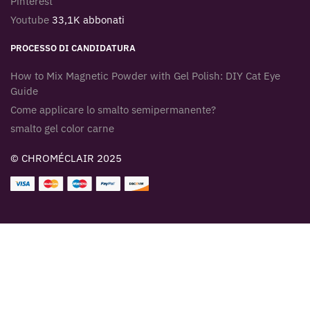
Pinterest
Youtube
33,1K abbonati
PROCESSO DI CANDIDATURA
How to Mix Magnetic Powder with Gel Polish: DIY Cat Eye
Guide
Come applicare lo smalto semipermanente?
smalto gel color carne
© CHROMÉCLAIR 2025