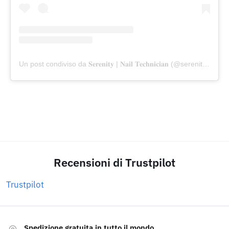
Un post condiviso da 𝐒𝐞𝐫𝐞𝐧𝐢𝐭𝐲 | 𝐍𝐚𝐢𝐥 𝐓𝐞𝐜𝐡𝐧𝐢𝐜𝐢𝐚𝐧 (@serenitywithpaige)
Recensioni di Trustpilot
Trustpilot
Spedizione gratuita in tutto il mondo