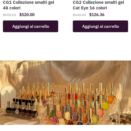
CG1 Collezione smalti gel
CG2 Collezione smalti gel
48 colori
Cat Eye 16 colori
$
520.00
$
126.36
$
573.13
$
143.53
Aggiungi al carrello
Aggiungi al carrello