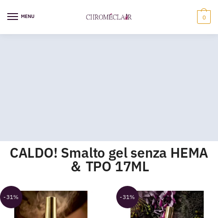
MENU
0
CALDO! Smalto gel senza HEMA
＆ TPO 17ML
-31%
-31%