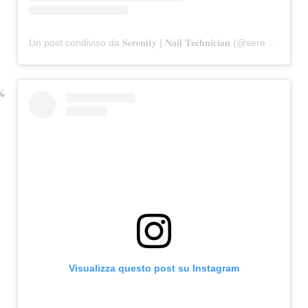
Un post condiviso da 𝐒𝐞𝐫𝐞𝐧𝐢𝐭𝐲 | 𝐍𝐚𝐢𝐥 𝐓𝐞𝐜𝐡𝐧𝐢𝐜𝐢𝐚𝐧 (@serenitywithpaige)
Visualizza questo post su Instagram