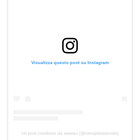
Visualizza questo post su Instagram
Un post condiviso da ᴀɴᴅʀᴇᴀ (@nenapleasenails)