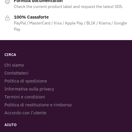
Formula documentation
Check the current product label and request the latest SDS.
100% Cassaforte
PayPal / MasterCard / Visa / Apple Pay / BLIK / Klarna / Google
Pay
CIRCA
Chi siamo
Contattateci
Politica di spedizione
Informativa sulla privacy
Termini e condizioni
Politica di restituzione e rimborso
Accordo con l'utente
AIUTO