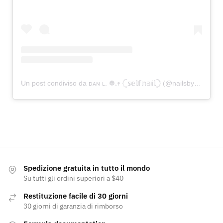
Un post condiviso da ᴅᴀɴ ʟ. ❁𓈒𖥧 𓊆𝕤𝕖𝕝𝕗𝕟𝕒𝕚𝕝𓊇 (@nailsbydan.m)
Spedizione gratuita in tutto il mondo
Su tutti gli ordini superiori a $40
Restituzione facile di 30 giorni
30 giorni di garanzia di rimborso