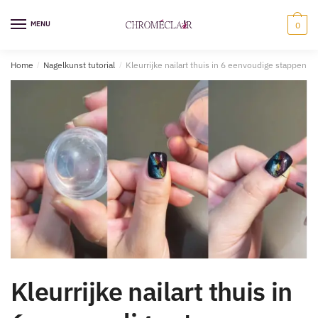
Ga
Overslaan
naar
naar
MENU
0
navigatie
inhoud
Home
/
Nagelkunst tutorial
/
Kleurrijke nailart thuis in 6 eenvoudige stappen
Kleurrijke nailart thuis in