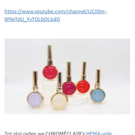
https://www.youtube.com/channel/UCI0m-
W9pTdU_YvTQLbOLb4Q
Tot slot raden we CHROMÉCLAIR's
HEMA-vrije