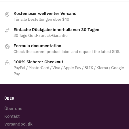
Kostenloser weltweiter Versand
Für alle Bestellungen über $40
Einfache Rückgabe innerhalb von 30 Tagen
30 Tage Geld-zurück-Garantie
Formula documentation
Check the current product label and request the latest SDS.
100% Sicherer Checkout
PayPal / MasterCard / Visa / Apple Pay / BLIK / Klarna / Google
Pay
ÜBER
Über uns
Kontakt
Versandpolitik