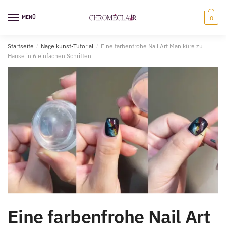
Zur
Zum
Navigation
Inhalt
MENÜ
0
springen
springen
Startseite
/
Nagelkunst-Tutorial
/
Eine farbenfrohe Nail Art Maniküre zu
Hause in 6 einfachen Schritten
Eine farbenfrohe Nail Art