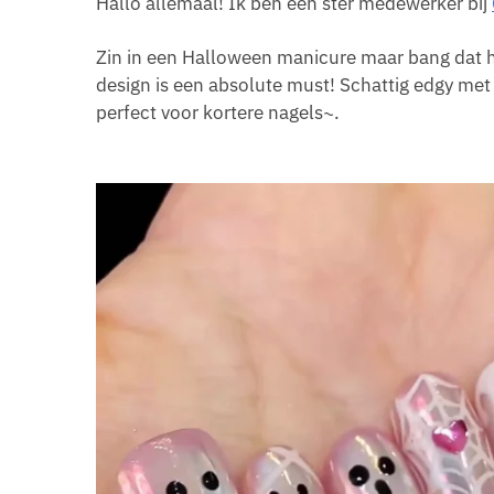
Hallo allemaal! Ik ben een ster medewerker bij
Zin in een Halloween manicure maar bang dat he
design is een absolute must! Schattig edgy met 
perfect voor kortere nagels~.