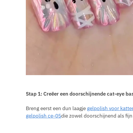
Stap 1: Creëer een doorschijnende cat-eye bas
Breng eerst een dun laagje
gelpolish voor katt
gelpolish ce-05
die zowel doorschijnend als fijn 