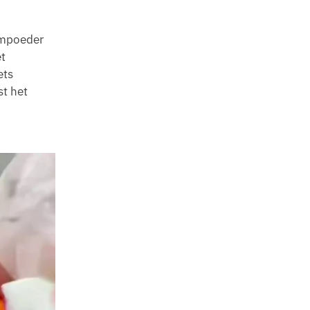
ompoeder
et
ets
st het