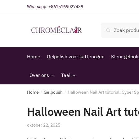
Ga
Overslaan
Whatsapp:
+8615169027439
naar
naar
navigatie
inhoud
Zoeken
Zoeken
naar:
Home
Gelpolish voor kattenogen
Kleur gelpol
Over ons
Taal
Home
Gelpolish
Halloween Nail Art tutorial: Cyber S
/
/
Halloween Nail Art tut
oktober 22, 2025