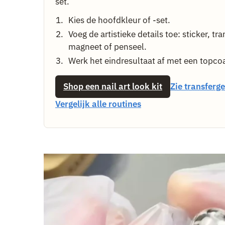
set.
Kies de hoofdkleur of -set.
Voeg de artistieke details toe: sticker, tra
magneet of penseel.
Werk het eindresultaat af met een topcoa
Shop een nail art look kit
Zie transferge
Vergelijk alle routines