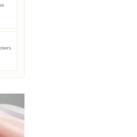
es
ckers