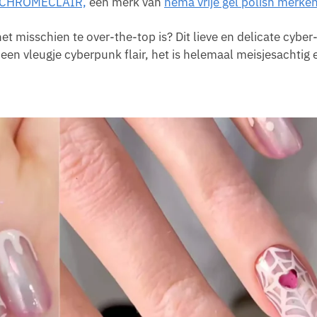
CHROMÉCLAIR,
een merk van
hema vrije gel polish merke
t misschien te over-the-top is? Dit lieve en delicate cyber
een vleugje cyberpunk flair, het is helemaal meisjesachtig