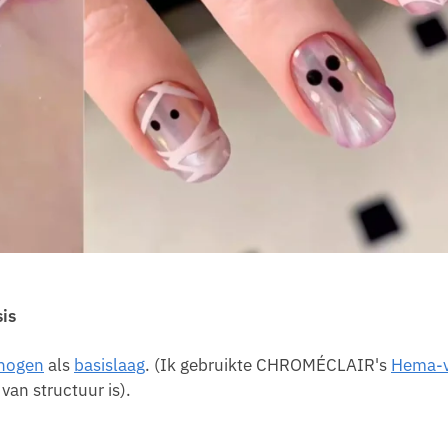
is
enogen
als
basislaag
. (Ik gebruikte CHROMÉCLAIR's
Hema-v
van structuur is).