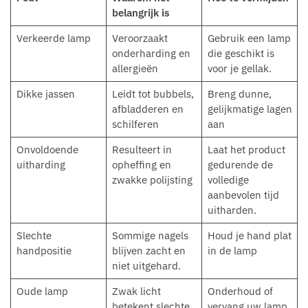
belangrijk is
Verkeerde lamp
Veroorzaakt
Gebruik een lamp
onderharding en
die geschikt is
allergieën
voor je gellak.
Dikke jassen
Leidt tot bubbels,
Breng dunne,
afbladderen en
gelijkmatige lagen
schilferen
aan
Onvoldoende
Resulteert in
Laat het product
uitharding
opheffing en
gedurende de
zwakke polijsting
volledige
aanbevolen tijd
uitharden.
Slechte
Sommige nagels
Houd je hand plat
handpositie
blijven zacht en
in de lamp
niet uitgehard.
Oude lamp
Zwak licht
Onderhoud of
betekent slechte
vervang uw lamp