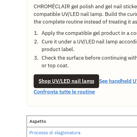
CHROMÉCLAIR gel polish and gel nail sticker
compatible UV/LED nail lamp. Build the curi
the complete routine instead of treating it a
Apply the compatible gel product in a con
Cure it under a UV/LED nail lamp accordi
product label.
Check the surface before continuing with
or top coat.
Shop UV/LED nail lamp
See handheld U
Confronta tutte le routine
Aspetto
Processo di stagionatura