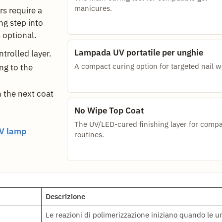
manicures.
s require a
ng step into
s optional.
Lampada UV portatile per unghie
trolled layer.
A compact curing option for targeted nail w
ng to the
 the next coat
No Wipe Top Coat
The UV/LED-cured finishing layer for compa
V lamp
routines.
Descrizione
Le reazioni di polimerizzazione iniziano quando le u