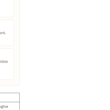
ork.
tible
nghie