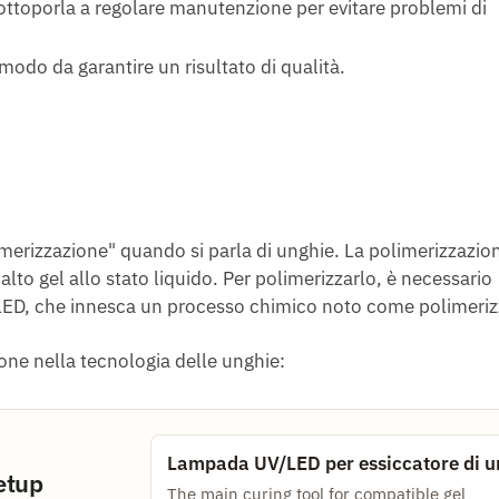
ottoporla a regolare manutenzione per evitare problemi di
 modo da garantire un risultato di qualità.
limerizzazione" quando si parla di unghie. La polimerizzazion
to gel allo stato liquido. Per polimerizzarlo, è necessario
LED, che innesca un processo chimico noto come polimeriz
one nella tecnologia delle unghie:
Lampada UV/LED per essiccatore di u
etup
The main curing tool for compatible gel