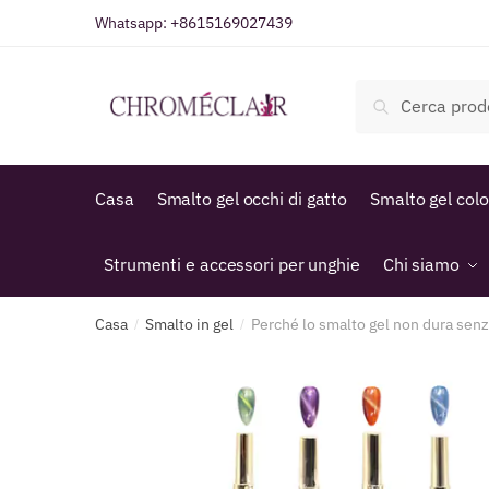
Vai
Vai
Whatsapp:
+8615169027439
alla
al
navigazione
contenuto
Cerca:
Cerca
Casa
Smalto gel occhi di gatto
Smalto gel col
Strumenti e accessori per unghie
Chi siamo
Casa
Smalto in gel
Perché lo smalto gel non dura sen
/
/