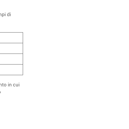
mpi di
to in cui
o