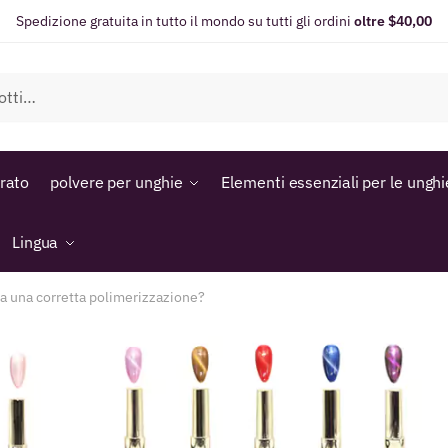
Spedizione gratuita in tutto il mondo su tutti gli ordini
oltre $40,00
orato
polvere per unghie
Elementi essenziali per le unghi
Lingua
za una corretta polimerizzazione?