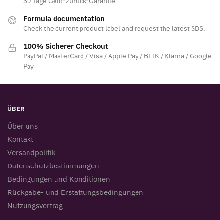
30 Tage Geld-zurück-Garantie
Formula documentation
Check the current product label and request the latest SDS.
100% Sicherer Checkout
PayPal / MasterCard / Visa / Apple Pay / BLIK / Klarna / Google
Pay
ÜBER
Über uns
Kontakt
Versandpolitik
Datenschutzbestimmungen
Bedingungen und Konditionen
Rückgabe- und Erstattungsbedingungen
Nutzungsvertrag