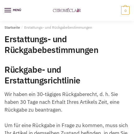
Zur
Zum
Navigation
Inhalt
MENÜ
0
springen
springen
Startseite
/
Erstattungs- und Rückgabebestimmungen
Erstattungs- und
Rückgabebestimmungen
Rückgabe- und
Erstattungsrichtlinie
Wir haben ein 30-tägiges Rückgaberecht, d. h. Sie
haben 30 Tage nach Erhalt Ihres Artikels Zeit, eine
Rückgabe zu beantragen.
Um für eine Rückgabe in Frage zu kommen, muss sich
Ihr Artikel in demselben Zustand befinden, in dem Sie