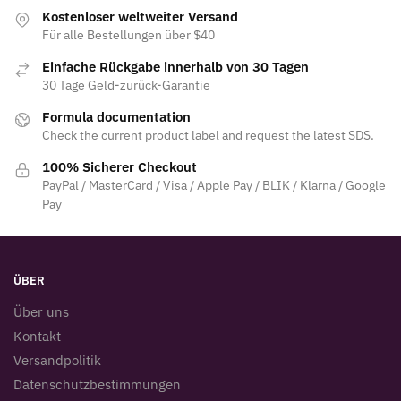
Kostenloser weltweiter Versand
Für alle Bestellungen über $40
Einfache Rückgabe innerhalb von 30 Tagen
30 Tage Geld-zurück-Garantie
Formula documentation
Check the current product label and request the latest SDS.
100% Sicherer Checkout
PayPal / MasterCard / Visa / Apple Pay / BLIK / Klarna / Google
Pay
ÜBER
Über uns
Kontakt
Versandpolitik
Datenschutzbestimmungen