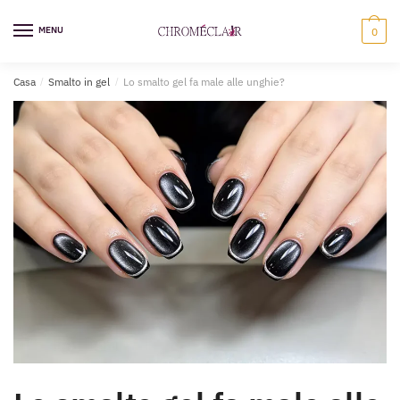
Vai
Vai
alla
al
MENU
0
navigazione
contenuto
Casa
/
Smalto in gel
/
Lo smalto gel fa male alle unghie?