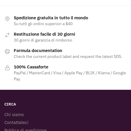
Spedizione gratuita in tutto il mondo
Su tutti gli ordini superiori a $40
Restituzione facile di 30 giorni
30 giorni di garanzia di rimborso
Formula documentation
Check the current product label and request the latest SDS.
100% Cassaforte
PayPal / MasterCard / Visa / Apple Pay / BLIK / Klarna / Google
Pay
CIRCA
Chi siamo
Contattateci
Politica di spedizione